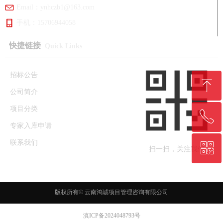
Email：
ynhczb1@163.com
手机：
15706944058
快捷链接
Quick Links
招标公告
ꁸ
公司简介
项目分类
ꂅ
回到顶部
专家入库申请
联系我们
ꀥ
0877-2668961
扫一扫，关注我们
咨询服务
版权所有©
云南鸿诚项目管理咨询有限公司
滇ICP备2024048793号