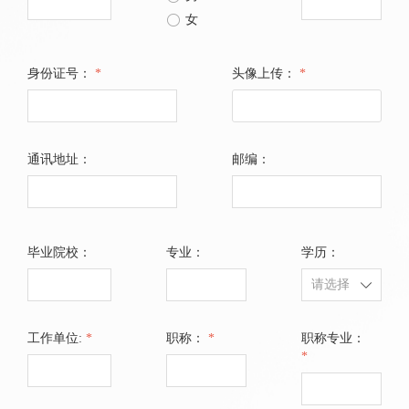
ꀐ
女
身份证号：
*
头像上传：
*
点击上传1寸免冠 照
片、只支持JPG、PNG
通讯地址：
邮编：
格式
毕业院校：
专业：
学历：
ꄳ
工作单位:
*
职称：
*
职称专业：
*