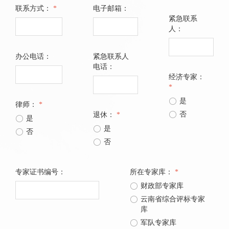
联系方式：
*
电子邮箱：
紧急联系
人：
办公电话：
紧急联系人
电话：
经济专家：
*
ꀐ
是
律师：
*
ꀐ
否
退休：
*
ꀐ
是
ꀐ
是
ꀐ
否
ꀐ
否
专家证书编号：
所在专家库：
*
ꀐ
财政部专家库
ꀐ
云南省综合评标专家
库
ꀐ
军队专家库