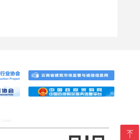
Links
ꁸ