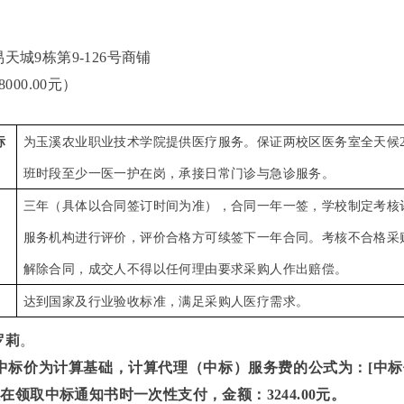
易天城
9栋第9-126号商铺
18000.00元）
标
为玉溪农业职业技术学院提供医疗服务。保证两校区医务室全天候
班时段至少一医一护在岗，承接日常门诊与急诊服务
。
三年（具体以合同签订时间为准），合同一年一签，学校制定考核
服务机构进行评价，评价合格方可续签下一年合同。考核不合格采
解除合同，成交人不得以任何理由要求采购人作出赔偿。
达到国家及行业验收标准，满足采购人医疗需求。
罗莉
。
中标价为计算基础，计算代理（中标）服务费的公式为：
[中标
中标单位在领取中标通知书时一次性支付，
金额：
3244.00
元。