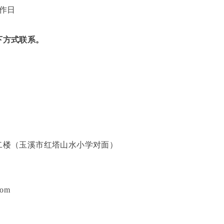
作日
下方式联系。
二楼（玉溪
市红塔
山水
小学
对面）
com