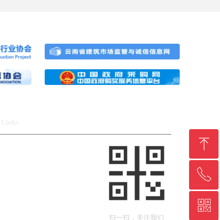
Links
ꁸ
ꂅ
回到顶部
ꀥ
0877-2668961
扫一扫，关注我们