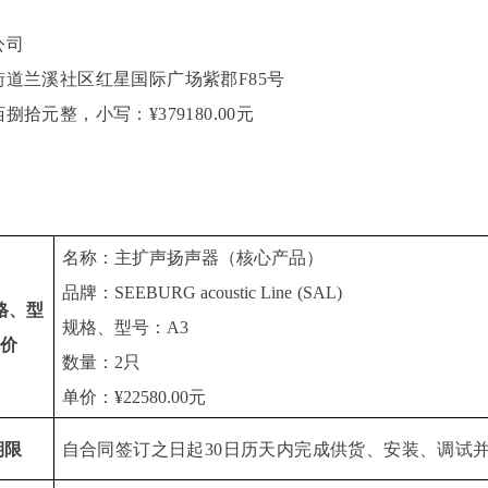
公司
街道兰溪社区红星国际广场紫郡
F85号
佰捌拾元整
，
小写：
¥379180.00元
名称：主扩声扬声器
（
核心产品
）
品牌：
SEEBURG acoustic Line
(SAL)
规格、型
规格、型号：
A
3
单价
数量：
2只
单价：
¥
22580.00
元
期限
自合同签订之日起
30日历天内完成供货、安装、调试