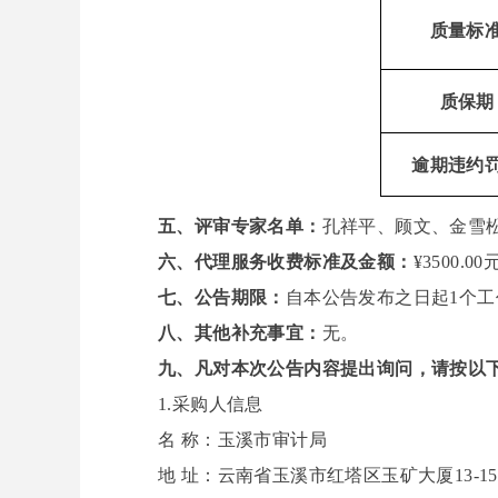
质量标
质保期
逾期违约
五、评审专家名单：
孔祥平
、
顾文
、
金雪
六、代理服务收费标准及金额：
¥3500.00
七、公告期限：
自本公告发布之日起
1
个工
八、其他补充事宜：
无
。
九、凡对本次公告内容提出询问，请按以
1.采购人信息
名
称：玉溪市审计局
地
址：云南省玉溪市红塔区玉矿大厦
13-1