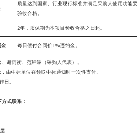
质量达到国家、行业现行标准并满足采购人使用功能
准
验收合格。
2年，质保期为本项目验收合格之日起。
罚金
每日偿付合同价
1‰违约金。
松
、
谢雨衡
、
范镭澎（采购
人代表）。
元
，
由中标单位在领取中标通知时一次性支付。
作日。
下方式联系：
5层