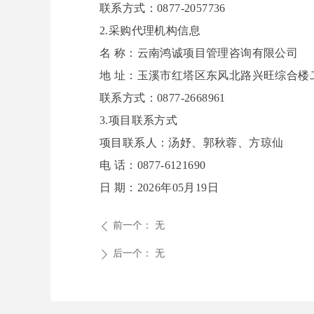
联系方式：
0877-2057736
2.采购代理机构信息
名
称：云南鸿诚项目管理咨询有限公司
地
址：玉溪市红塔区东风北路兴旺综合楼
联系方式：
0877-2668961
3.项目联系方式
项目联系人：汤妤、郭秋蓉、方琼仙
电
话：
0877-6121690
日
期：
2026年0
5
月
19
日
前一个：
无
ꄴ
后一个：
无
ꄲ