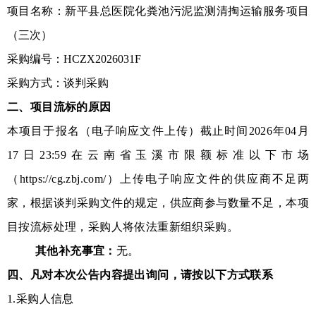
项目名称：新平县总医院化粪池污泥监测清掏运输服务项目
（三次）
采购
编号：
HCZX2026031F
采购方式：
谈判采购
二、
项目
流标的原因
本项目
于报名
（
电子响应文件
上传）
截止时间
2026年04月
17日23:59
在
云南省玉溪市
限额标准以下市场
（
https://cg.zbj.com/）上传电子响应文件的供应商不足
两
家，根据
谈判
采购文件的规定，
供应商参与数量不足
，本项
目
按
流标
处理
，采购人将依法重新组织采购。
其他补充事宜
：
无
。
四、凡对本次公告内容提出询问，请按以下方式联系
1
.
采购人信息