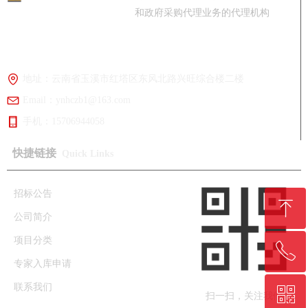
和政府采购代理业务的代理机构
咨询热线：
0877-2668961
地址：
云南省玉溪市红塔区东风北路兴旺综合楼二楼
Email：
ynhczb1@163.com
手机：
15706944058
快捷链接
Quick Links
招标公告
ꁸ
公司简介
项目分类
ꂅ
回到顶部
专家入库申请
联系我们
ꀥ
0877-2668961
扫一扫，关注我们