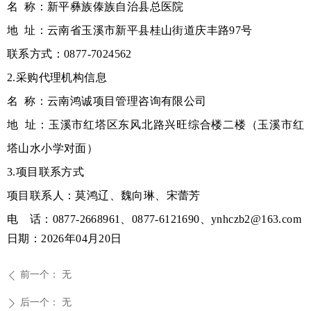
名
称：新平彝族傣族自治县总医院
地
址：
云南省玉溪市新平县桂山街道庆丰路
97号
联系方式：
0877-7024562
2.采购代理机构信息
名
称：云南鸿诚项目管理咨询有限公司
地
址：玉溪市红塔区东风北路兴旺综合楼二楼（玉溪市红
塔山水小学对面）
3.项目联系方式
项目联系人：莫鸿辽、魏向琳、宋蕾芳
电 话：
0877-2668961、0877-6121690、ynhczb2@163.com
日期：
2026年04月
20
日
前一个：
无
ꄴ
后一个：
无
ꄲ